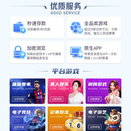
足球分析
战术复盘：高位逼抢在现代足球中的演变与应用
随着现代足球节奏的加快，高位逼抢已成为顶级强队的标配战术。
本文将深入解析瓜迪奥拉与克洛普战术体系的异同...