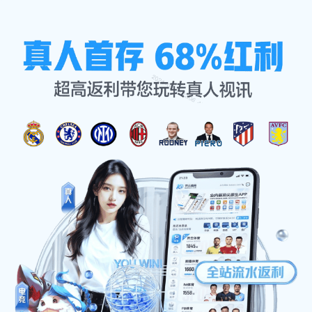
JIUYOU
SOLAR PUMP
首页
足球专区
篮球专区
NBA专区
世界杯
数据
关于我们
壹号娱乐 · 激情赛事
NG大舞台，有梦你就来。实时追踪全球顶级体育赛事，
为您提供最专业的数据分析与资讯服务。